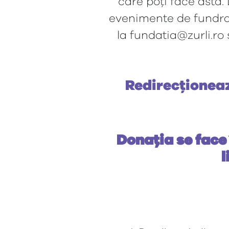
care poți face asta. 
evenimente de fundrai
la fundatia@zurli.ro
Redirecționeaz
Donația se face
l