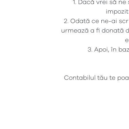
1. Dacă vrei să ne
impozitu
2. Odată ce ne-ai sc
urmează a fi donată 
e
3. Apoi, în ba
Contabilul tău te poa