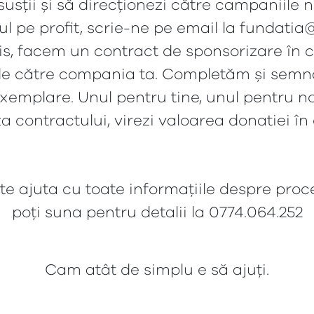
 susții și să direcționezi către campaniile 
l pe profit, scrie-ne pe email la fundatia@
ris, facem un contract de sponsorizare în 
de către compania ta. Completăm și semn
xemplare. Unul pentru tine, unul pentru no
za contractului, virezi valoarea donatiei în
te ajuta cu toate informațiile despre proced
poți suna pentru detalii la 0774.064.252
Cam atât de simplu e să ajuți.