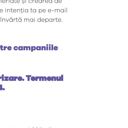
eneriate și crearea de
 intenția ta pe e-mail
 învârtă mai departe.
ătre campaniile
rizare. Termenul
4.