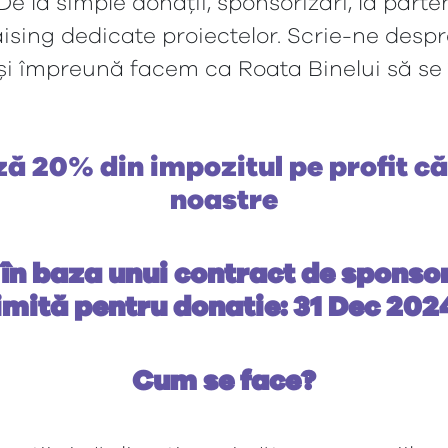
De la simple donații, sponsorizări, la part
sing dedicate proiectelor. Scrie-ne despre
 și împreună facem ca Roata Binelui să se
ă 20% din impozitul pe profit c
noastre
 în baza unui contract de sponso
imită pentru donatie: 31 Dec 202
Cum se face?