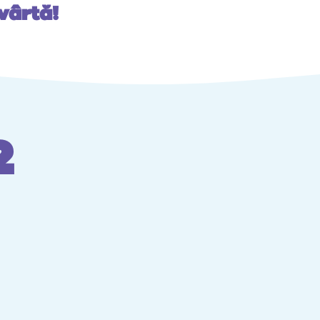
vârtă!
2