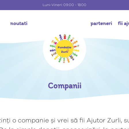
Luni-Vineri: 09:00 - 18:00
i
noutati
parteneri
fii a
Companii
nți o companie și vrei să fii Ajutor Zurli,