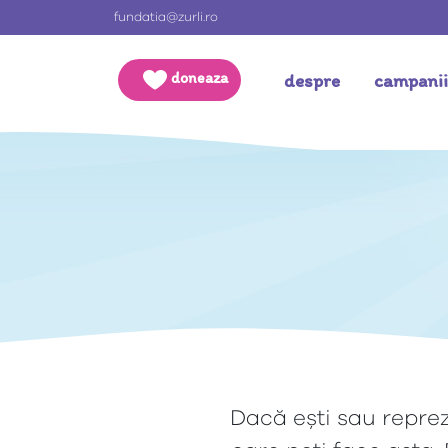
fundatia@zurli.ro
doneaza
despre
campani
Dacă ești sau reprezi